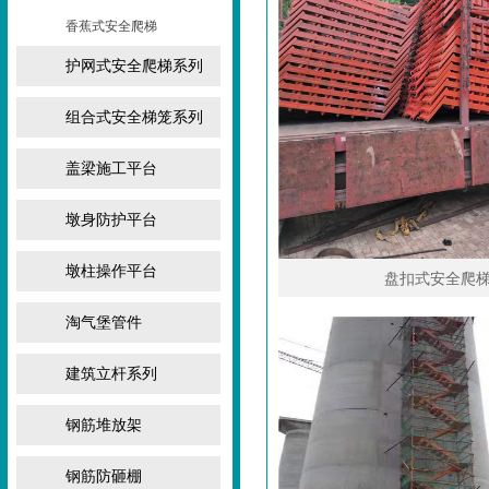
香蕉式安全爬梯
护网式安全爬梯系列
组合式安全梯笼系列
盖梁施工平台
墩身防护平台
墩柱操作平台
盘扣式安全爬
淘气堡管件
建筑立杆系列
钢筋堆放架
钢筋防砸棚