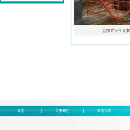
盘扣式安全爬
首页
关于我们
新闻列表