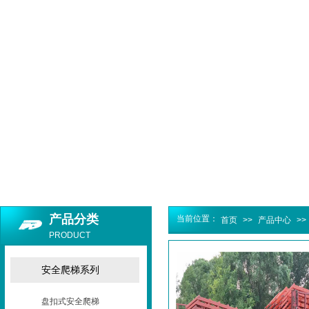
产品分类
当前位置：
首页
>>
产品中心
>>
PRODUCT
安全爬梯系列
盘扣式安全爬梯