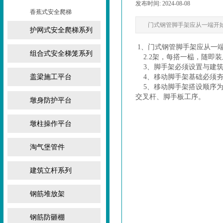
发布时间:
2024-08-08
|
|
香蕉式安全爬梯
门式钢管脚手架应从一端开
护网式安全爬梯系列
1、门式钢管脚手架应从一
组合式安全梯笼系列
2.2架，每搭一榀，随即
3、脚手架必须设置与建筑
盖梁施工平台
4、移动脚手架基础必须夯
5、移动脚手架搭设顺序为
交叉杆、脚手板工序。
墩身防护平台
墩柱操作平台
淘气堡管件
建筑立杆系列
钢筋堆放架
钢筋防砸棚